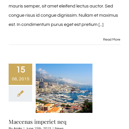
mauris semper, sit amet eleifend lectus auctor. Sed
congue risus id congue dignissim. Nullam et maximus
est. In condimentum purus eget est pretium [...]
Read More
15
06, 2015
Maecenas imperiet neq
By
Amikr
|
June 15th, 2015
|
News