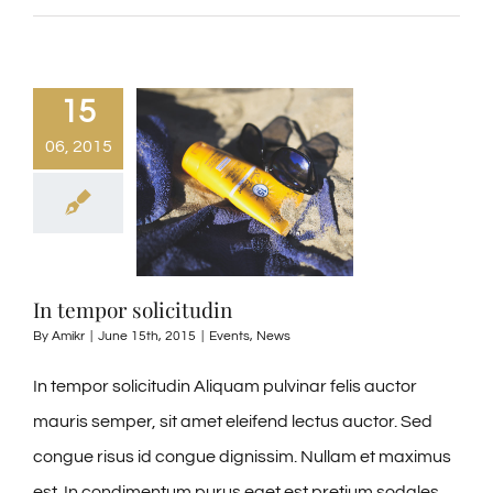
15
06, 2015
In tempor solicitudin
By
Amikr
|
June 15th, 2015
|
Events
,
News
In tempor solicitudin Aliquam pulvinar felis auctor
mauris semper, sit amet eleifend lectus auctor. Sed
congue risus id congue dignissim. Nullam et maximus
est. In condimentum purus eget est pretium sodales.