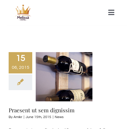
Skip
to
Toggle
Naviga
content
HOME
ACOMMODATIONS
15
06, 2015
SPA
CONTACT
Praesent ut sem dignissim
By
Amikr
|
June 15th, 2015
|
News