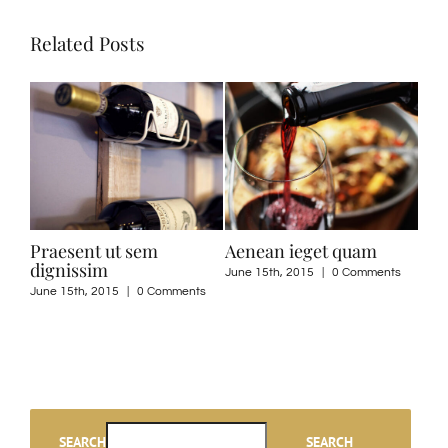
Related Posts
Praesent ut sem
Aenean ieget quam
Nul
dignissim
June 15th, 2015
|
0 Comments
June
ts
June 15th, 2015
|
0 Comments
SEARCH
SEARCH