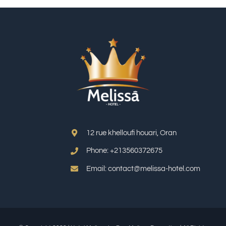
12 rue khelloufi houari, Oran
Phone: +213
560372675
Email: contact@melissa-hotel.com