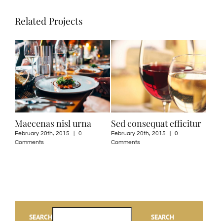
Related Projects
Maecenas nisl urna
Sed consequat efficitur
Pro
February 20th, 2015
|
0
February 20th, 2015
|
0
Febr
Comments
Comments
Com
SEARCH
SEARCH