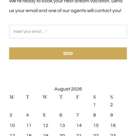
We're ready to book your next dream vacation. Send
us your email and one of our agents will contact you!
SEND
August 2026
M
T
W
T
F
S
S
1
2
3
4
5
6
7
8
9
10
11
12
13
14
15
16
17
18
19
20
21
22
23