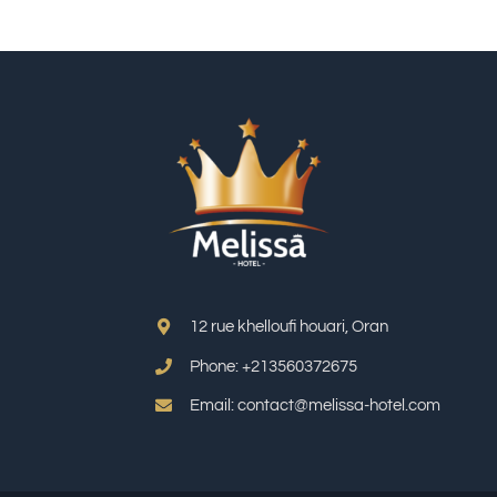
12 rue khelloufi houari, Oran
Phone: +213
560372675
Email: contact@melissa-hotel.com